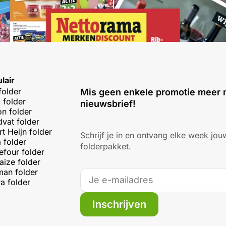
lair
folder
Mis geen enkele promotie meer 
 folder
nieuwsbrief!
on folder
dvat folder
rt Heijn folder
Schrijf je in en ontvang elke week jouw
 folder
folderpakket.
efour folder
aize folder
an folder
a folder
Inschrijven