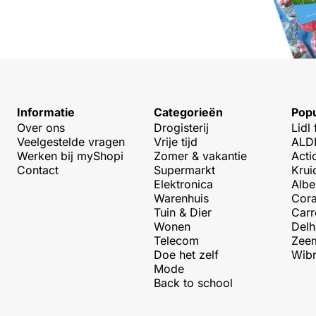
Informatie
Categorieën
Popu
Over ons
Drogisterij
Lidl 
Veelgestelde vragen
Vrije tijd
ALDI
Werken bij myShopi
Zomer & vakantie
Acti
Contact
Supermarkt
Krui
Elektronica
Albe
Warenhuis
Cora
Tuin & Dier
Carr
Wonen
Delh
Telecom
Zeem
Doe het zelf
Wibr
Mode
Back to school