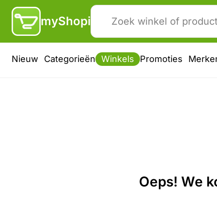
myShopi
Nieuw
Categorieën
Winkels
Promoties
Merke
Oeps! We ko