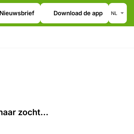
Nieuwsbrief
Download de app
aar zocht...