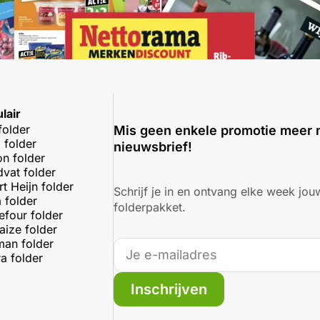
lair
folder
Mis geen enkele promotie meer 
 folder
nieuwsbrief!
on folder
dvat folder
rt Heijn folder
Schrijf je in en ontvang elke week jouw
 folder
folderpakket.
efour folder
aize folder
an folder
a folder
Inschrijven