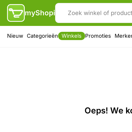
myShopi
Nieuw
Categorieën
Winkels
Promoties
Merke
Oeps! We ko