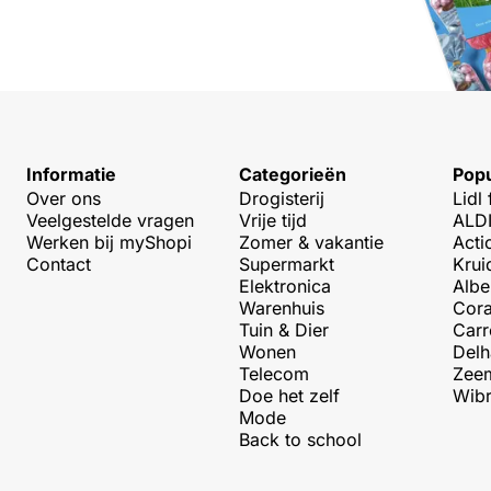
Informatie
Categorieën
Popu
Over ons
Drogisterij
Lidl 
Veelgestelde vragen
Vrije tijd
ALDI
Werken bij myShopi
Zomer & vakantie
Acti
Contact
Supermarkt
Krui
Elektronica
Albe
Warenhuis
Cora
Tuin & Dier
Carr
Wonen
Delh
Telecom
Zeem
Doe het zelf
Wibr
Mode
Back to school