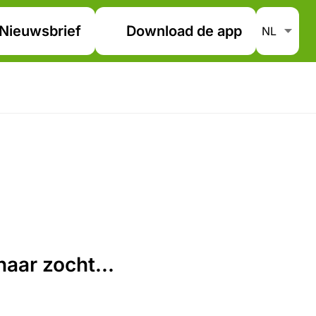
Nieuwsbrief
Download de app
aar zocht...