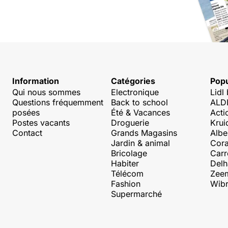
Information
Catégories
Popu
Qui nous sommes
Electronique
Lidl
Questions fréquemment
Back to school
ALDI
posées
Été & Vacances
Acti
Postes vacants
Droguerie
Krui
Contact
Grands Magasins
Albe
Jardin & animal
Cora
Bricolage
Carr
Habiter
Delh
Télécom
Zee
Fashion
Wibr
Supermarché