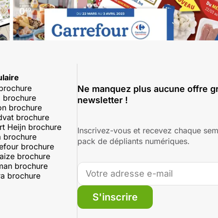
laire
 brochure
Ne manquez plus aucune offre gr
 brochure
newsletter !
on brochure
dvat brochure
rt Heijn brochure
Inscrivez-vous et recevez chaque sem
 brochure
pack de dépliants numériques.
efour brochure
aize brochure
man brochure
a brochure
S'inscrire