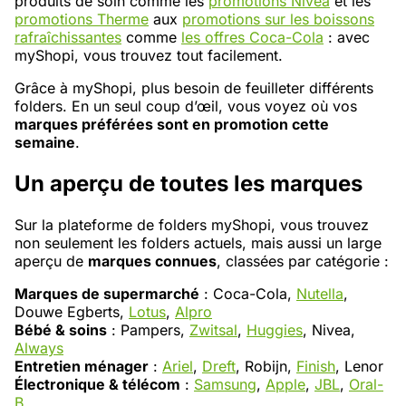
produits de soin comme les
promotions Nivea
et les
promotions Therme
aux
promotions sur les boissons
rafraîchissantes
comme
les offres Coca-Cola
: avec
myShopi, vous trouvez tout facilement.
Grâce à myShopi, plus besoin de feuilleter différents
folders. En un seul coup d’œil, vous voyez où vos
marques préférées sont en promotion cette
semaine
.
Un aperçu de toutes les marques
Sur la plateforme de folders myShopi, vous trouvez
non seulement les folders actuels, mais aussi un large
aperçu de
marques connues
, classées par catégorie :
Marques de supermarché
: Coca-Cola,
Nutella
,
Douwe Egberts,
Lotus
,
Alpro
Bébé & soins
: Pampers,
Zwitsal
,
Huggies
, Nivea,
Always
Entretien ménager
:
Ariel
,
Dreft
, Robijn,
Finish
, Lenor
Électronique & télécom
:
Samsung
,
Apple
,
JBL
,
Oral-
B