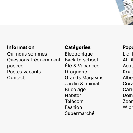
Information
Catégories
Popu
Qui nous sommes
Electronique
Lidl
Questions fréquemment
Back to school
ALDI
posées
Été & Vacances
Acti
Postes vacants
Droguerie
Krui
Contact
Grands Magasins
Albe
Jardin & animal
Cora
Bricolage
Carr
Habiter
Delh
Télécom
Zee
Fashion
Wibr
Supermarché