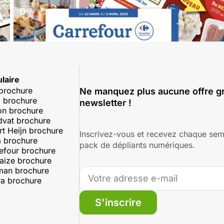
laire
 brochure
Ne manquez plus aucune offre gr
 brochure
newsletter !
on brochure
dvat brochure
rt Heijn brochure
Inscrivez-vous et recevez chaque sem
 brochure
pack de dépliants numériques.
efour brochure
aize brochure
man brochure
a brochure
S'inscrire