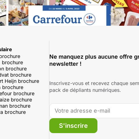
laire
 brochure
Ne manquez plus aucune offre gr
 brochure
newsletter !
on brochure
dvat brochure
rt Heijn brochure
Inscrivez-vous et recevez chaque sem
 brochure
pack de dépliants numériques.
efour brochure
aize brochure
man brochure
a brochure
S'inscrire