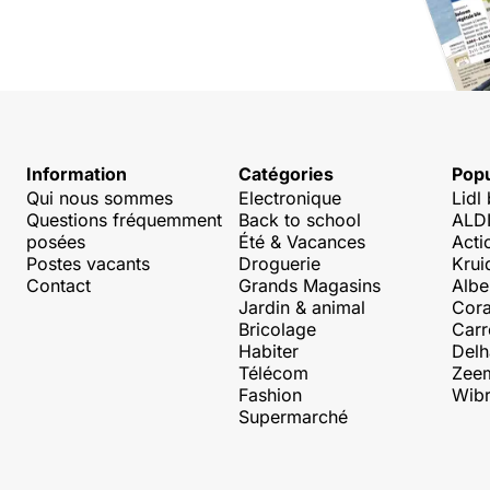
Information
Catégories
Popu
Qui nous sommes
Electronique
Lidl
Questions fréquemment
Back to school
ALDI
posées
Été & Vacances
Acti
Postes vacants
Droguerie
Krui
Contact
Grands Magasins
Albe
Jardin & animal
Cora
Bricolage
Carr
Habiter
Delh
Télécom
Zee
Fashion
Wibr
Supermarché