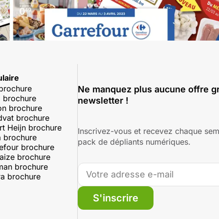
laire
 brochure
Ne manquez plus aucune offre gr
 brochure
newsletter !
on brochure
dvat brochure
rt Heijn brochure
Inscrivez-vous et recevez chaque sem
 brochure
pack de dépliants numériques.
efour brochure
aize brochure
man brochure
a brochure
S'inscrire