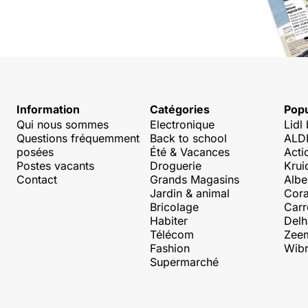
Information
Catégories
Popu
Qui nous sommes
Electronique
Lidl
Questions fréquemment
Back to school
ALDI
posées
Été & Vacances
Acti
Postes vacants
Droguerie
Krui
Contact
Grands Magasins
Albe
Jardin & animal
Cora
Bricolage
Carr
Habiter
Delh
Télécom
Zee
Fashion
Wibr
Supermarché