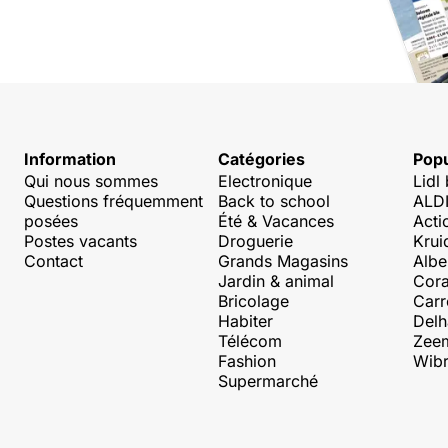
Information
Catégories
Popu
Qui nous sommes
Electronique
Lidl
Questions fréquemment
Back to school
ALDI
posées
Été & Vacances
Acti
Postes vacants
Droguerie
Krui
Contact
Grands Magasins
Albe
Jardin & animal
Cora
Bricolage
Carr
Habiter
Delh
Télécom
Zee
Fashion
Wibr
Supermarché