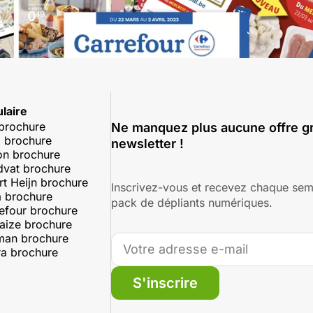
laire
 brochure
Ne manquez plus aucune offre gr
 brochure
newsletter !
on brochure
dvat brochure
rt Heijn brochure
Inscrivez-vous et recevez chaque sem
 brochure
pack de dépliants numériques.
efour brochure
aize brochure
man brochure
a brochure
S'inscrire