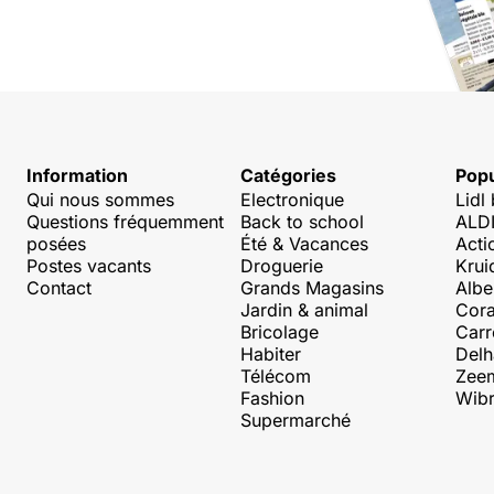
Information
Catégories
Popu
Qui nous sommes
Electronique
Lidl
Questions fréquemment
Back to school
ALDI
posées
Été & Vacances
Acti
Postes vacants
Droguerie
Krui
Contact
Grands Magasins
Albe
Jardin & animal
Cora
Bricolage
Carr
Habiter
Delh
Télécom
Zee
Fashion
Wibr
Supermarché