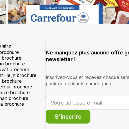
laire
 brochure
Ne manquez plus aucune offre gr
 brochure
newsletter !
on brochure
dvat brochure
rt Heijn brochure
Inscrivez-vous et recevez chaque sem
 brochure
pack de dépliants numériques.
efour brochure
aize brochure
man brochure
a brochure
S'inscrire