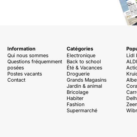
Information
Catégories
Popu
Qui nous sommes
Electronique
Lidl
Questions fréquemment
Back to school
ALDI
posées
Été & Vacances
Acti
Postes vacants
Droguerie
Krui
Contact
Grands Magasins
Albe
Jardin & animal
Cora
Bricolage
Carr
Habiter
Delh
Fashion
Zee
Supermarché
Wibr