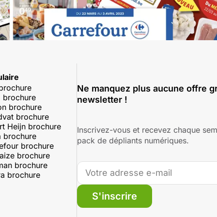
laire
 brochure
Ne manquez plus aucune offre gr
 brochure
newsletter !
on brochure
dvat brochure
rt Heijn brochure
Inscrivez-vous et recevez chaque sem
 brochure
pack de dépliants numériques.
efour brochure
aize brochure
man brochure
a brochure
S'inscrire