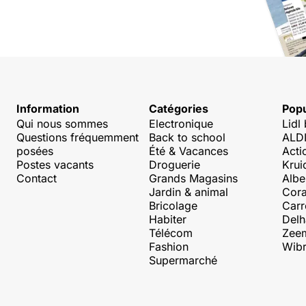
Information
Catégories
Popu
Qui nous sommes
Electronique
Lidl
Questions fréquemment
Back to school
ALDI
posées
Été & Vacances
Acti
Postes vacants
Droguerie
Krui
Contact
Grands Magasins
Albe
Jardin & animal
Cora
Bricolage
Carr
Habiter
Delh
Télécom
Zee
Fashion
Wibr
Supermarché