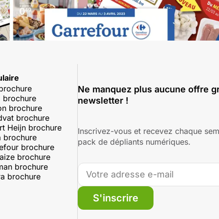
laire
 brochure
Ne manquez plus aucune offre gr
 brochure
newsletter !
on brochure
dvat brochure
rt Heijn brochure
Inscrivez-vous et recevez chaque sem
 brochure
pack de dépliants numériques.
efour brochure
aize brochure
man brochure
a brochure
S'inscrire