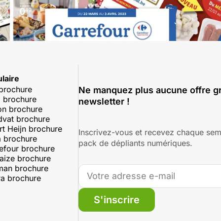
laire
 brochure
Ne manquez plus aucune offre gr
 brochure
newsletter !
on brochure
dvat brochure
rt Heijn brochure
Inscrivez-vous et recevez chaque sem
 brochure
pack de dépliants numériques.
efour brochure
aize brochure
man brochure
a brochure
S'inscrire