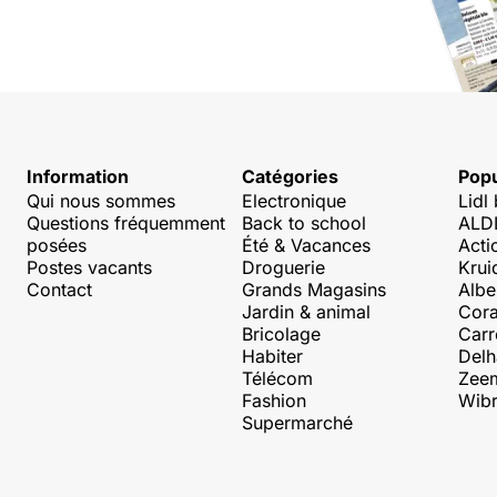
Information
Catégories
Popu
Qui nous sommes
Electronique
Lidl
Questions fréquemment
Back to school
ALDI
posées
Été & Vacances
Acti
Postes vacants
Droguerie
Krui
Contact
Grands Magasins
Albe
Jardin & animal
Cora
Bricolage
Carr
Habiter
Delh
Télécom
Zee
Fashion
Wibr
Supermarché