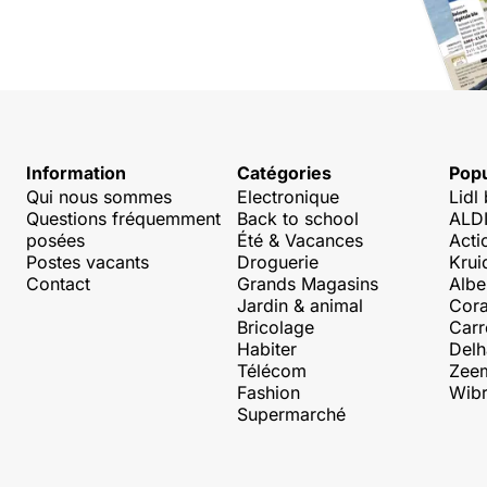
Information
Catégories
Popu
Qui nous sommes
Electronique
Lidl
Questions fréquemment
Back to school
ALDI
posées
Été & Vacances
Acti
Postes vacants
Droguerie
Krui
Contact
Grands Magasins
Albe
Jardin & animal
Cora
Bricolage
Carr
Habiter
Delh
Télécom
Zee
Fashion
Wibr
Supermarché