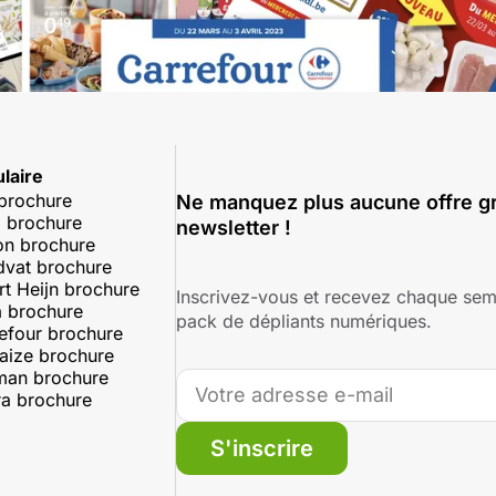
laire
 brochure
Ne manquez plus aucune offre gr
 brochure
newsletter !
on brochure
dvat brochure
rt Heijn brochure
Inscrivez-vous et recevez chaque sem
 brochure
pack de dépliants numériques.
efour brochure
aize brochure
man brochure
a brochure
S'inscrire