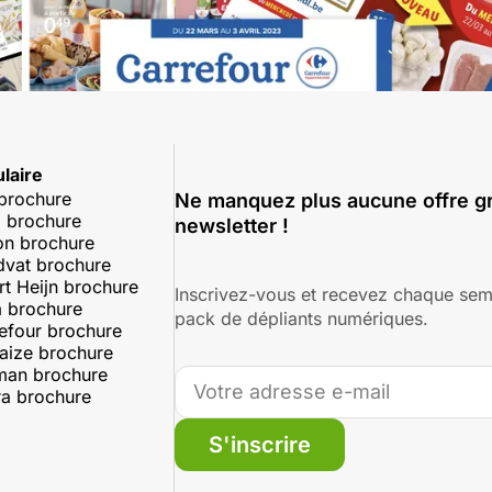
laire
 brochure
Ne manquez plus aucune offre gr
 brochure
newsletter !
on brochure
dvat brochure
rt Heijn brochure
Inscrivez-vous et recevez chaque sem
 brochure
pack de dépliants numériques.
efour brochure
aize brochure
man brochure
a brochure
S'inscrire