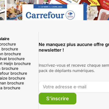
laire
 brochure
Ne manquez plus aucune offre gr
 brochure
newsletter !
on brochure
dvat brochure
rt Heijn brochure
Inscrivez-vous et recevez chaque sem
 brochure
pack de dépliants numériques.
efour brochure
aize brochure
man brochure
a brochure
S'inscrire