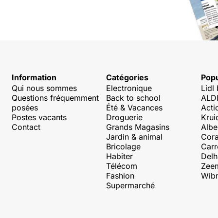
Information
Catégories
Popu
Qui nous sommes
Electronique
Lidl
Questions fréquemment
Back to school
ALDI
posées
Été & Vacances
Acti
Postes vacants
Droguerie
Krui
Contact
Grands Magasins
Albe
Jardin & animal
Cora
Bricolage
Carr
Habiter
Delh
Télécom
Zee
Fashion
Wibr
Supermarché