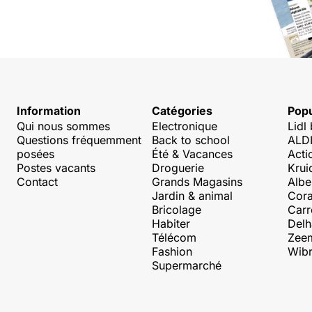
Information
Catégories
Popu
Qui nous sommes
Electronique
Lidl
Questions fréquemment
Back to school
ALDI
posées
Été & Vacances
Acti
Postes vacants
Droguerie
Krui
Contact
Grands Magasins
Albe
Jardin & animal
Cora
Bricolage
Carr
Habiter
Delh
Télécom
Zee
Fashion
Wibr
Supermarché