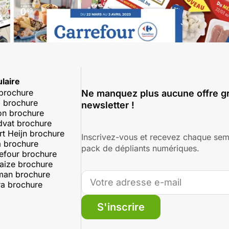
laire
 brochure
Ne manquez plus aucune offre gr
 brochure
newsletter !
on brochure
dvat brochure
rt Heijn brochure
Inscrivez-vous et recevez chaque sem
 brochure
pack de dépliants numériques.
efour brochure
aize brochure
man brochure
a brochure
S'inscrire