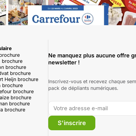
laire
 brochure
Ne manquez plus aucune offre gr
 brochure
newsletter !
on brochure
dvat brochure
rt Heijn brochure
Inscrivez-vous et recevez chaque sem
 brochure
pack de dépliants numériques.
efour brochure
aize brochure
man brochure
a brochure
S'inscrire