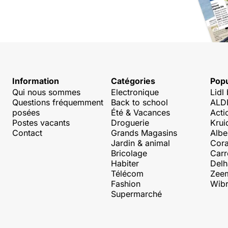
Information
Catégories
Popu
Qui nous sommes
Electronique
Lidl
Questions fréquemment
Back to school
ALDI
posées
Été & Vacances
Acti
Postes vacants
Droguerie
Krui
Contact
Grands Magasins
Albe
Jardin & animal
Cora
Bricolage
Carr
Habiter
Delh
Télécom
Zee
Fashion
Wibr
Supermarché