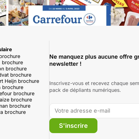
laire
 brochure
Ne manquez plus aucune offre gr
 brochure
newsletter !
on brochure
dvat brochure
rt Heijn brochure
Inscrivez-vous et recevez chaque sem
 brochure
pack de dépliants numériques.
efour brochure
aize brochure
man brochure
a brochure
S'inscrire