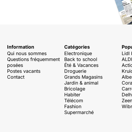
Information
Catégories
Popu
Qui nous sommes
Electronique
Lidl
Questions fréquemment
Back to school
ALDI
posées
Été & Vacances
Acti
Postes vacants
Droguerie
Krui
Contact
Grands Magasins
Albe
Jardin & animal
Cora
Bricolage
Carr
Habiter
Delh
Télécom
Zee
Fashion
Wibr
Supermarché