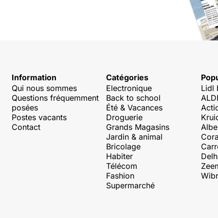
Information
Catégories
Popu
Qui nous sommes
Electronique
Lidl
Questions fréquemment
Back to school
ALDI
posées
Été & Vacances
Acti
Postes vacants
Droguerie
Krui
Contact
Grands Magasins
Albe
Jardin & animal
Cora
Bricolage
Carr
Habiter
Delh
Télécom
Zee
Fashion
Wibr
Supermarché