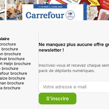
laire
 brochure
Ne manquez plus aucune offre gr
 brochure
newsletter !
on brochure
dvat brochure
rt Heijn brochure
Inscrivez-vous et recevez chaque sem
 brochure
pack de dépliants numériques.
efour brochure
aize brochure
man brochure
a brochure
S'inscrire