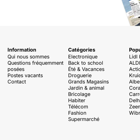
Information
Catégories
Popu
Qui nous sommes
Electronique
Lidl
Questions fréquemment
Back to school
ALDI
posées
Été & Vacances
Acti
Postes vacants
Droguerie
Krui
Contact
Grands Magasins
Albe
Jardin & animal
Cora
Bricolage
Carr
Habiter
Delh
Télécom
Zee
Fashion
Wibr
Supermarché