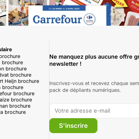
laire
 brochure
Ne manquez plus aucune offre gr
 brochure
newsletter !
on brochure
dvat brochure
rt Heijn brochure
Inscrivez-vous et recevez chaque sem
 brochure
pack de dépliants numériques.
efour brochure
aize brochure
man brochure
a brochure
S'inscrire