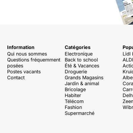
Information
Catégories
Popu
Qui nous sommes
Electronique
Lidl
Questions fréquemment
Back to school
ALDI
posées
Été & Vacances
Acti
Postes vacants
Droguerie
Krui
Contact
Grands Magasins
Albe
Jardin & animal
Cora
Bricolage
Carr
Habiter
Delh
Télécom
Zee
Fashion
Wibr
Supermarché