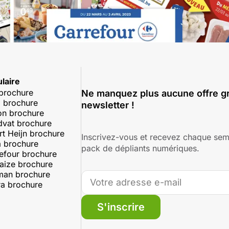
laire
 brochure
Ne manquez plus aucune offre gr
 brochure
newsletter !
on brochure
dvat brochure
rt Heijn brochure
Inscrivez-vous et recevez chaque sem
 brochure
pack de dépliants numériques.
efour brochure
aize brochure
man brochure
a brochure
S'inscrire