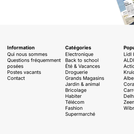
Information
Catégories
Popu
Qui nous sommes
Electronique
Lidl
Questions fréquemment
Back to school
ALDI
posées
Été & Vacances
Acti
Postes vacants
Droguerie
Krui
Contact
Grands Magasins
Albe
Jardin & animal
Cora
Bricolage
Carr
Habiter
Delh
Télécom
Zee
Fashion
Wibr
Supermarché