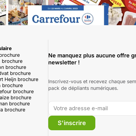
laire
 brochure
Ne manquez plus aucune offre gr
 brochure
newsletter !
on brochure
dvat brochure
rt Heijn brochure
Inscrivez-vous et recevez chaque sem
 brochure
pack de dépliants numériques.
efour brochure
aize brochure
man brochure
a brochure
S'inscrire