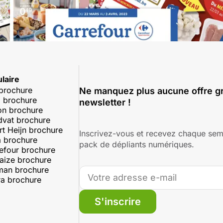
laire
 brochure
Ne manquez plus aucune offre gr
 brochure
newsletter !
on brochure
dvat brochure
rt Heijn brochure
Inscrivez-vous et recevez chaque sem
 brochure
pack de dépliants numériques.
efour brochure
aize brochure
man brochure
a brochure
S'inscrire