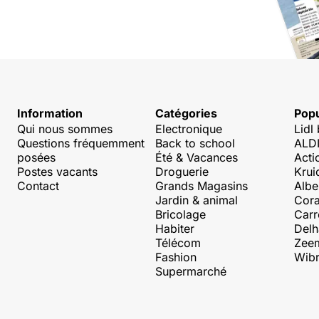
Information
Catégories
Popu
Qui nous sommes
Electronique
Lidl
Questions fréquemment
Back to school
ALDI
posées
Été & Vacances
Acti
Postes vacants
Droguerie
Krui
Contact
Grands Magasins
Albe
Jardin & animal
Cora
Bricolage
Carr
Habiter
Delh
Télécom
Zee
Fashion
Wibr
Supermarché