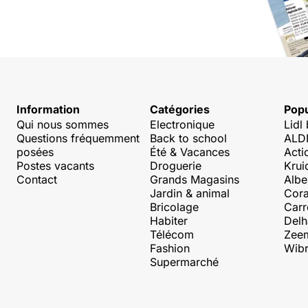
Information
Catégories
Popu
Qui nous sommes
Electronique
Lidl
Questions fréquemment
Back to school
ALDI
posées
Été & Vacances
Acti
Postes vacants
Droguerie
Krui
Contact
Grands Magasins
Albe
Jardin & animal
Cora
Bricolage
Carr
Habiter
Delh
Télécom
Zee
Fashion
Wibr
Supermarché