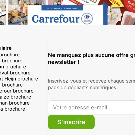
laire
 brochure
Ne manquez plus aucune offre gr
 brochure
newsletter !
on brochure
dvat brochure
rt Heijn brochure
Inscrivez-vous et recevez chaque sem
 brochure
pack de dépliants numériques.
efour brochure
aize brochure
man brochure
a brochure
S'inscrire