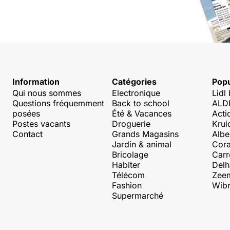
Information
Catégories
Popu
Qui nous sommes
Electronique
Lidl
Questions fréquemment
Back to school
ALDI
posées
Été & Vacances
Acti
Postes vacants
Droguerie
Krui
Contact
Grands Magasins
Albe
Jardin & animal
Cora
Bricolage
Carr
Habiter
Delh
Télécom
Zee
Fashion
Wibr
Supermarché