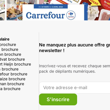
laire
 brochure
Ne manquez plus aucune offre gr
 brochure
newsletter !
on brochure
dvat brochure
rt Heijn brochure
Inscrivez-vous et recevez chaque sem
 brochure
pack de dépliants numériques.
efour brochure
aize brochure
man brochure
a brochure
S'inscrire