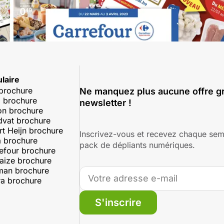
laire
 brochure
Ne manquez plus aucune offre gr
 brochure
newsletter !
on brochure
dvat brochure
rt Heijn brochure
Inscrivez-vous et recevez chaque sem
 brochure
pack de dépliants numériques.
efour brochure
aize brochure
man brochure
a brochure
S'inscrire