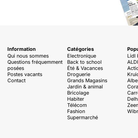
Information
Catégories
Popu
Qui nous sommes
Electronique
Lidl
Questions fréquemment
Back to school
ALDI
posées
Été & Vacances
Acti
Postes vacants
Droguerie
Krui
Contact
Grands Magasins
Albe
Jardin & animal
Cora
Bricolage
Carr
Habiter
Delh
Télécom
Zee
Fashion
Wibr
Supermarché