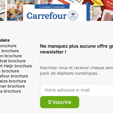
laire
 brochure
Ne manquez plus aucune offre gr
 brochure
newsletter !
on brochure
dvat brochure
rt Heijn brochure
Inscrivez-vous et recevez chaque sem
 brochure
pack de dépliants numériques.
efour brochure
aize brochure
man brochure
a brochure
S'inscrire