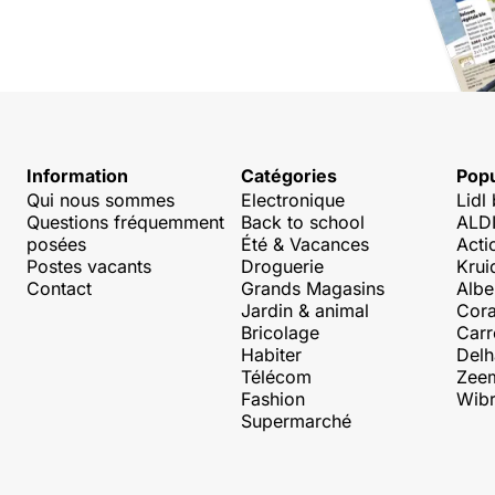
Information
Catégories
Popu
Qui nous sommes
Electronique
Lidl
Questions fréquemment
Back to school
ALDI
posées
Été & Vacances
Acti
Postes vacants
Droguerie
Krui
Contact
Grands Magasins
Albe
Jardin & animal
Cora
Bricolage
Carr
Habiter
Delh
Télécom
Zee
Fashion
Wibr
Supermarché