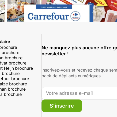
laire
 brochure
Ne manquez plus aucune offre gr
 brochure
newsletter !
on brochure
dvat brochure
rt Heijn brochure
Inscrivez-vous et recevez chaque sem
 brochure
pack de dépliants numériques.
efour brochure
aize brochure
man brochure
a brochure
S'inscrire