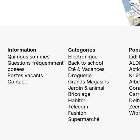
Information
Catégories
Popu
Qui nous sommes
Electronique
Lidl
Questions fréquemment
Back to school
ALDI
posées
Été & Vacances
Acti
Postes vacants
Droguerie
Krui
Contact
Grands Magasins
Albe
Jardin & animal
Cora
Bricolage
Carr
Habiter
Delh
Télécom
Zee
Fashion
Wibr
Supermarché