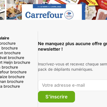
laire
 brochure
Ne manquez plus aucune offre gr
 brochure
newsletter !
on brochure
dvat brochure
rt Heijn brochure
Inscrivez-vous et recevez chaque sem
 brochure
pack de dépliants numériques.
efour brochure
aize brochure
man brochure
a brochure
S'inscrire