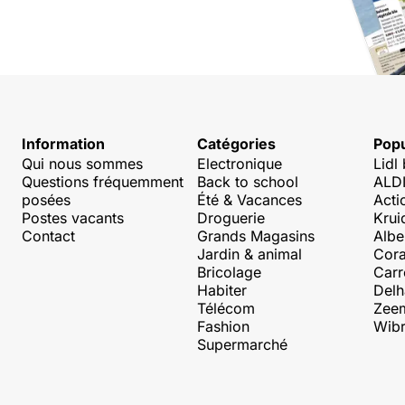
Information
Catégories
Popu
Qui nous sommes
Electronique
Lidl
Questions fréquemment
Back to school
ALDI
posées
Été & Vacances
Acti
Postes vacants
Droguerie
Krui
Contact
Grands Magasins
Albe
Jardin & animal
Cora
Bricolage
Carr
Habiter
Delh
Télécom
Zee
Fashion
Wibr
Supermarché