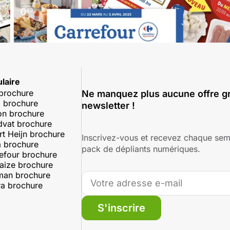
laire
 brochure
Ne manquez plus aucune offre gr
 brochure
newsletter !
on brochure
dvat brochure
rt Heijn brochure
Inscrivez-vous et recevez chaque sem
 brochure
pack de dépliants numériques.
efour brochure
aize brochure
man brochure
a brochure
S'inscrire