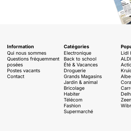
Information
Catégories
Popu
Qui nous sommes
Electronique
Lidl
Questions fréquemment
Back to school
ALDI
posées
Été & Vacances
Acti
Postes vacants
Droguerie
Krui
Contact
Grands Magasins
Albe
Jardin & animal
Cora
Bricolage
Carr
Habiter
Delh
Télécom
Zee
Fashion
Wibr
Supermarché