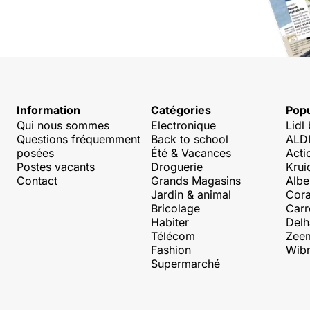
Information
Catégories
Popu
Qui nous sommes
Electronique
Lidl
Questions fréquemment
Back to school
ALDI
posées
Été & Vacances
Acti
Postes vacants
Droguerie
Krui
Contact
Grands Magasins
Albe
Jardin & animal
Cora
Bricolage
Carr
Habiter
Delh
Télécom
Zee
Fashion
Wibr
Supermarché