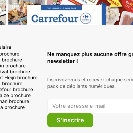
laire
 brochure
Ne manquez plus aucune offre gr
 brochure
newsletter !
on brochure
dvat brochure
rt Heijn brochure
Inscrivez-vous et recevez chaque sem
 brochure
pack de dépliants numériques.
efour brochure
aize brochure
man brochure
a brochure
S'inscrire