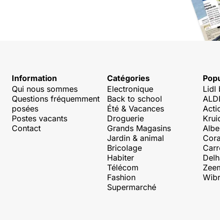
Information
Catégories
Popu
Qui nous sommes
Electronique
Lidl
Questions fréquemment
Back to school
ALDI
posées
Été & Vacances
Acti
Postes vacants
Droguerie
Krui
Contact
Grands Magasins
Albe
Jardin & animal
Cora
Bricolage
Carr
Habiter
Delh
Télécom
Zee
Fashion
Wibr
Supermarché