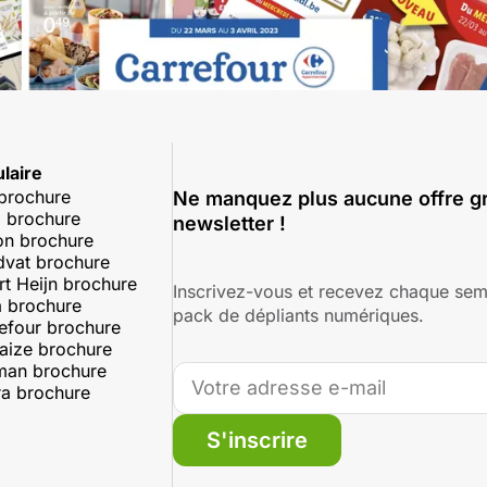
laire
 brochure
Ne manquez plus aucune offre gr
 brochure
newsletter !
on brochure
dvat brochure
rt Heijn brochure
Inscrivez-vous et recevez chaque sem
 brochure
pack de dépliants numériques.
efour brochure
aize brochure
man brochure
a brochure
S'inscrire