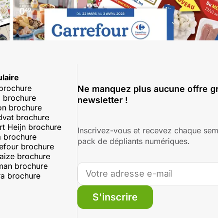
laire
 brochure
Ne manquez plus aucune offre gr
 brochure
newsletter !
on brochure
dvat brochure
rt Heijn brochure
Inscrivez-vous et recevez chaque sem
 brochure
pack de dépliants numériques.
efour brochure
aize brochure
man brochure
a brochure
S'inscrire