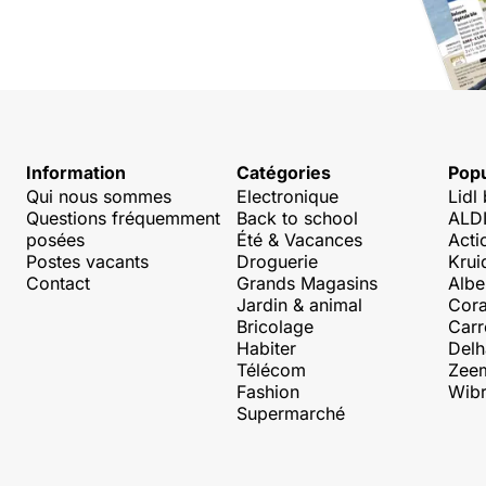
Information
Catégories
Popu
Qui nous sommes
Electronique
Lidl
Questions fréquemment
Back to school
ALDI
posées
Été & Vacances
Acti
Postes vacants
Droguerie
Krui
Contact
Grands Magasins
Albe
Jardin & animal
Cora
Bricolage
Carr
Habiter
Delh
Télécom
Zee
Fashion
Wibr
Supermarché