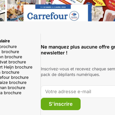
laire
 brochure
Ne manquez plus aucune offre gr
 brochure
newsletter !
on brochure
dvat brochure
rt Heijn brochure
Inscrivez-vous et recevez chaque sem
 brochure
pack de dépliants numériques.
efour brochure
aize brochure
man brochure
a brochure
S'inscrire