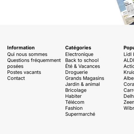
Information
Catégories
Popu
Qui nous sommes
Electronique
Lidl
Questions fréquemment
Back to school
ALDI
posées
Été & Vacances
Acti
Postes vacants
Droguerie
Krui
Contact
Grands Magasins
Albe
Jardin & animal
Cora
Bricolage
Carr
Habiter
Delh
Télécom
Zee
Fashion
Wibr
Supermarché