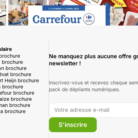
laire
 brochure
Ne manquez plus aucune offre gr
 brochure
newsletter !
on brochure
dvat brochure
rt Heijn brochure
Inscrivez-vous et recevez chaque sem
 brochure
pack de dépliants numériques.
efour brochure
aize brochure
man brochure
a brochure
S'inscrire