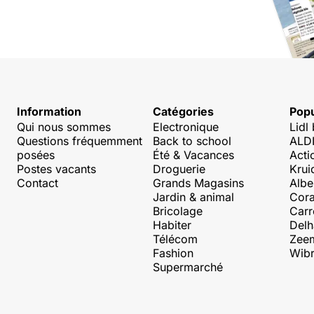
Information
Catégories
Popu
Qui nous sommes
Electronique
Lidl
Questions fréquemment
Back to school
ALDI
posées
Été & Vacances
Acti
Postes vacants
Droguerie
Krui
Contact
Grands Magasins
Albe
Jardin & animal
Cora
Bricolage
Carr
Habiter
Delh
Télécom
Zee
Fashion
Wibr
Supermarché