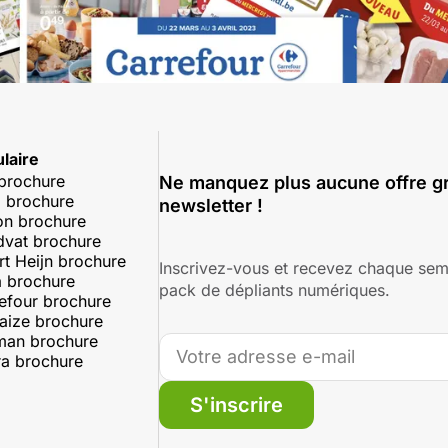
laire
 brochure
Ne manquez plus aucune offre gr
 brochure
newsletter !
on brochure
dvat brochure
rt Heijn brochure
Inscrivez-vous et recevez chaque sem
 brochure
pack de dépliants numériques.
efour brochure
aize brochure
man brochure
a brochure
S'inscrire