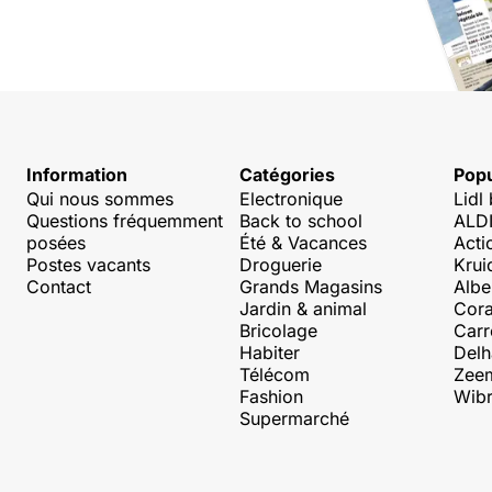
Information
Catégories
Popu
Qui nous sommes
Electronique
Lidl
Questions fréquemment
Back to school
ALDI
posées
Été & Vacances
Acti
Postes vacants
Droguerie
Krui
Contact
Grands Magasins
Albe
Jardin & animal
Cora
Bricolage
Carr
Habiter
Delh
Télécom
Zee
Fashion
Wibr
Supermarché