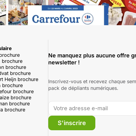
laire
 brochure
Ne manquez plus aucune offre gr
 brochure
newsletter !
on brochure
dvat brochure
rt Heijn brochure
Inscrivez-vous et recevez chaque sem
 brochure
pack de dépliants numériques.
efour brochure
aize brochure
man brochure
a brochure
S'inscrire