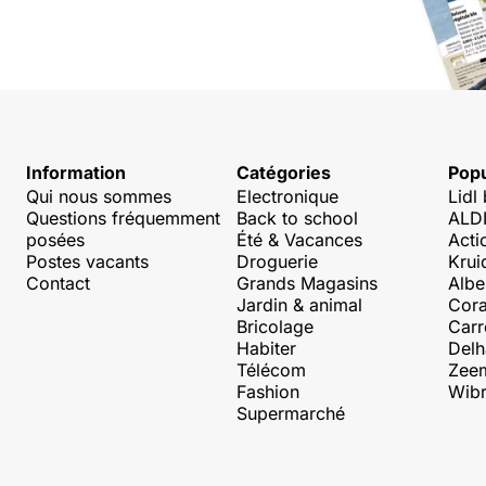
Information
Catégories
Popu
Qui nous sommes
Electronique
Lidl
Questions fréquemment
Back to school
ALDI
posées
Été & Vacances
Acti
Postes vacants
Droguerie
Krui
Contact
Grands Magasins
Albe
Jardin & animal
Cora
Bricolage
Carr
Habiter
Delh
Télécom
Zee
Fashion
Wibr
Supermarché