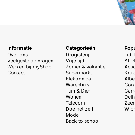
Informatie
Categorieën
Popu
Over ons
Drogisterij
Lidl 
Veelgestelde vragen
Vrije tijd
ALDI
Werken bij myShopi
Zomer & vakantie
Acti
Contact
Supermarkt
Krui
Elektronica
Albe
Warenhuis
Cora
Tuin & Dier
Carr
Wonen
Delh
Telecom
Zeem
Doe het zelf
Wibr
Mode
Back to school