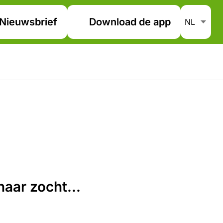
Nieuwsbrief
Download de app
aar zocht...