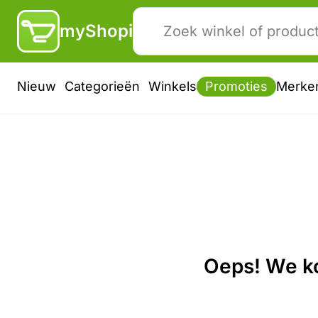
myShopi
Nieuw
Categorieën
Winkels
Promoties
Merke
Oeps! We ko