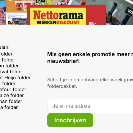
lair
folder
Mis geen enkele promotie meer 
 folder
nieuwsbrief!
on folder
dvat folder
rt Heijn folder
Schrijf je in en ontvang elke week jouw
 folder
folderpakket.
efour folder
aize folder
an folder
a folder
Inschrijven