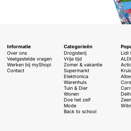
Informatie
Categorieën
Popu
Over ons
Drogisterij
Lidl 
Veelgestelde vragen
Vrije tijd
ALDI
Werken bij myShopi
Zomer & vakantie
Acti
Contact
Supermarkt
Krui
Elektronica
Albe
Warenhuis
Cora
Tuin & Dier
Carr
Wonen
Delh
Doe het zelf
Zeem
Mode
Wibr
Back to school