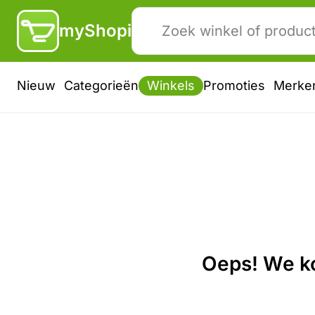
myShopi
Nieuw
Categorieën
Winkels
Promoties
Merke
Oeps! We ko