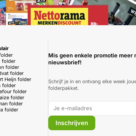
lair
folder
Mis geen enkele promotie meer 
 folder
nieuwsbrief!
on folder
dvat folder
rt Heijn folder
Schrijf je in en ontvang elke week jouw
 folder
folderpakket.
efour folder
aize folder
an folder
a folder
Inschrijven