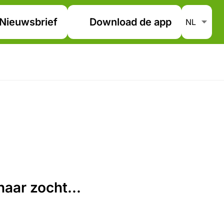
Nieuwsbrief
Download de app
aar zocht...