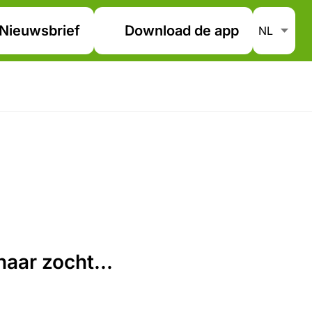
Nieuwsbrief
Download de app
aar zocht...