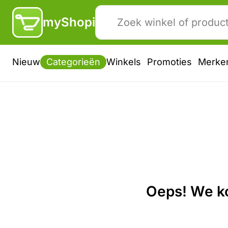
myShopi
Nieuw
Categorieën
Winkels
Promoties
Merke
Oeps! We ko