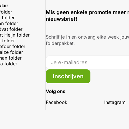
lair
folder
Mis geen enkele promotie meer 
 folder
nieuwsbrief!
on folder
dvat folder
rt Heijn folder
Schrijf je in en ontvang elke week jouw
 folder
folderpakket.
efour folder
aize folder
an folder
a folder
Inschrijven
Volg ons
Facebook
Instagram