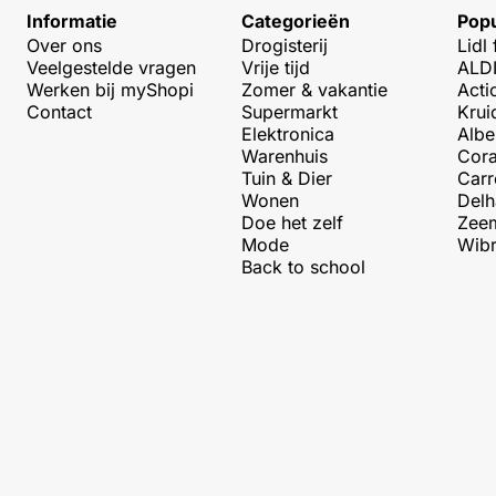
Informatie
Categorieën
Popu
Over ons
Drogisterij
Lidl 
Veelgestelde vragen
Vrije tijd
ALDI
Werken bij myShopi
Zomer & vakantie
Acti
Contact
Supermarkt
Krui
Elektronica
Albe
Warenhuis
Cora
Tuin & Dier
Carr
Wonen
Delh
Doe het zelf
Zeem
Mode
Wibr
Back to school