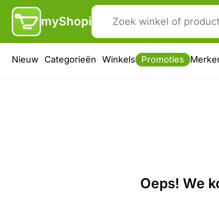
myShopi
Nieuw
Categorieën
Winkels
Promoties
Merke
Oeps! We ko