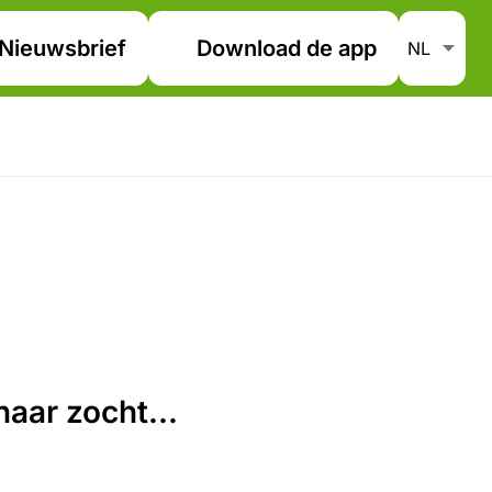
Nieuwsbrief
Download de app
aar zocht...