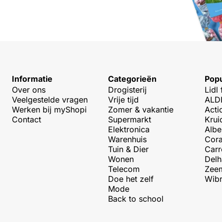
Informatie
Categorieën
Popu
Over ons
Drogisterij
Lidl 
Veelgestelde vragen
Vrije tijd
ALDI
Werken bij myShopi
Zomer & vakantie
Acti
Contact
Supermarkt
Krui
Elektronica
Albe
Warenhuis
Cora
Tuin & Dier
Carr
Wonen
Delh
Telecom
Zeem
Doe het zelf
Wibr
Mode
Back to school