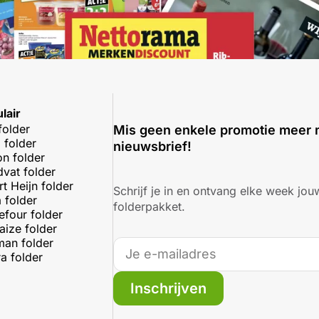
lair
folder
Mis geen enkele promotie meer 
 folder
nieuwsbrief!
on folder
dvat folder
rt Heijn folder
Schrijf je in en ontvang elke week jouw
 folder
folderpakket.
efour folder
aize folder
an folder
a folder
Inschrijven