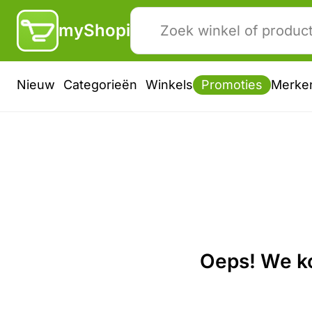
myShopi
Nieuw
Categorieën
Winkels
Promoties
Merke
Oeps! We ko