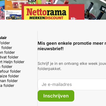
lair
folder
Mis geen enkele promotie meer 
 folder
nieuwsbrief!
on folder
dvat folder
rt Heijn folder
Schrijf je in en ontvang elke week jouw
 folder
folderpakket.
efour folder
aize folder
an folder
a folder
Inschrijven