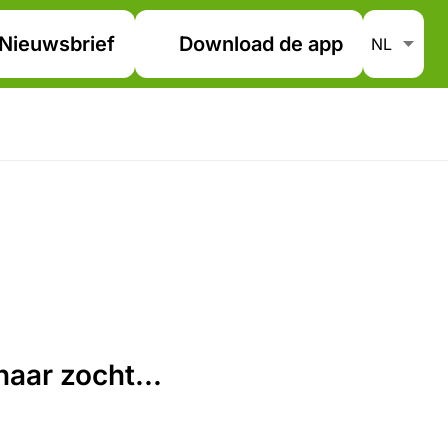
Nieuwsbrief
Download de app
aar zocht...