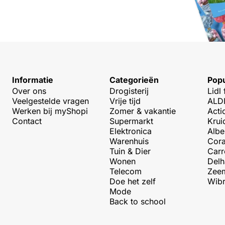
Informatie
Categorieën
Popu
Over ons
Drogisterij
Lidl 
Veelgestelde vragen
Vrije tijd
ALDI
Werken bij myShopi
Zomer & vakantie
Acti
Contact
Supermarkt
Krui
Elektronica
Albe
Warenhuis
Cora
Tuin & Dier
Carr
Wonen
Delh
Telecom
Zeem
Doe het zelf
Wibr
Mode
Back to school