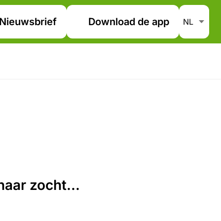
Nieuwsbrief
Download de app
aar zocht...