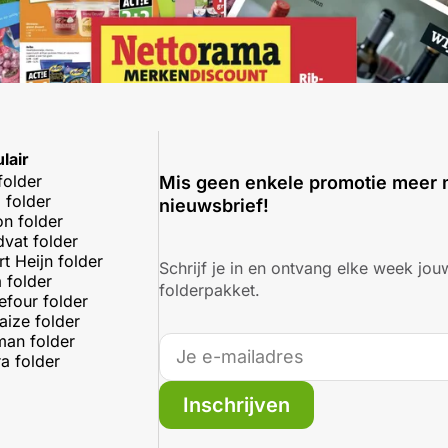
lair
folder
Mis geen enkele promotie meer 
 folder
nieuwsbrief!
on folder
dvat folder
rt Heijn folder
Schrijf je in en ontvang elke week jouw
 folder
folderpakket.
efour folder
aize folder
an folder
a folder
Inschrijven