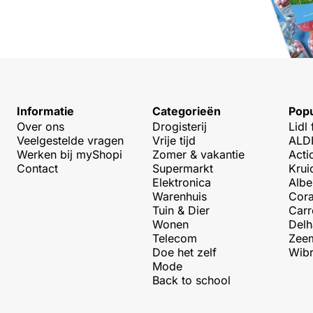
Informatie
Categorieën
Popu
Over ons
Drogisterij
Lidl 
Veelgestelde vragen
Vrije tijd
ALDI
Werken bij myShopi
Zomer & vakantie
Acti
Contact
Supermarkt
Krui
Elektronica
Albe
Warenhuis
Cora
Tuin & Dier
Carr
Wonen
Delh
Telecom
Zeem
Doe het zelf
Wibr
Mode
Back to school