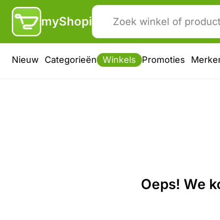
myShopi
Nieuw
Categorieën
Winkels
Promoties
Merke
Oeps! We ko