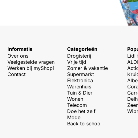
Informatie
Categorieën
Popu
Over ons
Drogisterij
Lidl 
Veelgestelde vragen
Vrije tijd
ALDI
Werken bij myShopi
Zomer & vakantie
Acti
Contact
Supermarkt
Krui
Elektronica
Albe
Warenhuis
Cora
Tuin & Dier
Carr
Wonen
Delh
Telecom
Zeem
Doe het zelf
Wibr
Mode
Back to school