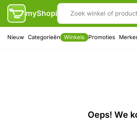
myShopi
Nieuw
Categorieën
Winkels
Promoties
Merke
Oeps! We ko