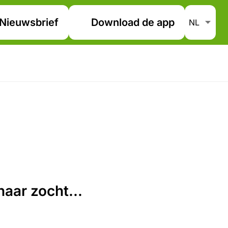
Nieuwsbrief
Download de app
aar zocht...