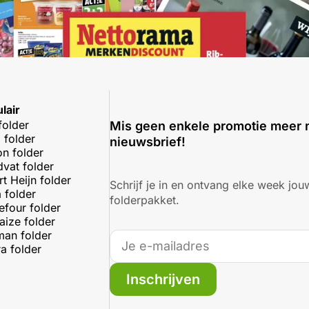
lair
folder
Mis geen enkele promotie meer 
 folder
nieuwsbrief!
on folder
dvat folder
rt Heijn folder
Schrijf je in en ontvang elke week jouw
 folder
folderpakket.
efour folder
aize folder
an folder
a folder
Inschrijven