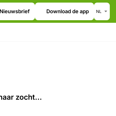
Nieuwsbrief
Download de app
aar zocht...