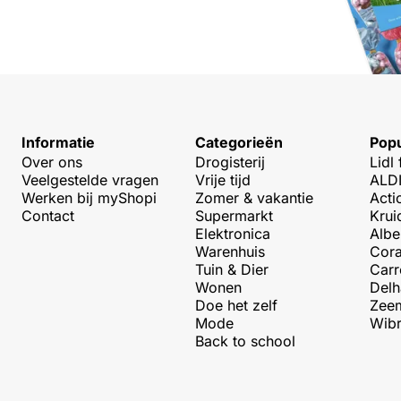
Informatie
Categorieën
Popu
Over ons
Drogisterij
Lidl 
Veelgestelde vragen
Vrije tijd
ALDI
Werken bij myShopi
Zomer & vakantie
Acti
Contact
Supermarkt
Krui
Elektronica
Albe
Warenhuis
Cora
Tuin & Dier
Carr
Wonen
Delh
Doe het zelf
Zeem
Mode
Wibr
Back to school