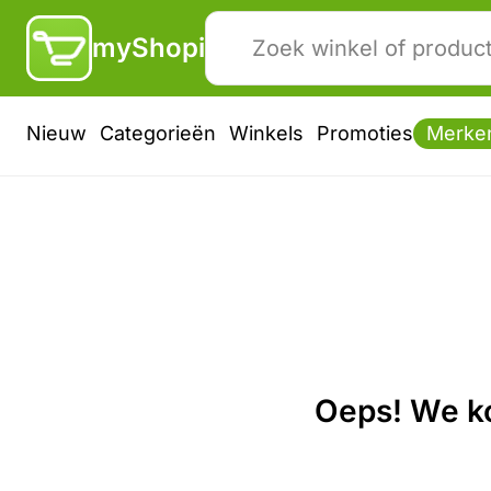
myShopi
Nieuw
Categorieën
Winkels
Promoties
Merke
Oeps! We ko