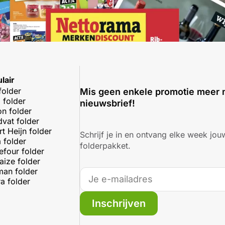
lair
folder
Mis geen enkele promotie meer 
 folder
nieuwsbrief!
on folder
dvat folder
rt Heijn folder
Schrijf je in en ontvang elke week jouw
 folder
folderpakket.
efour folder
aize folder
an folder
a folder
Inschrijven