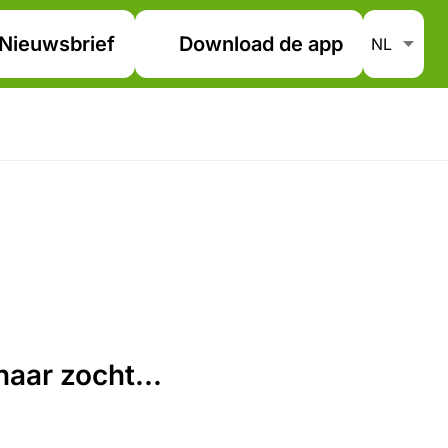
Nieuwsbrief
Download de app
aar zocht...