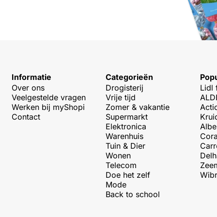
Informatie
Categorieën
Popu
Over ons
Drogisterij
Lidl 
Veelgestelde vragen
Vrije tijd
ALDI
Werken bij myShopi
Zomer & vakantie
Acti
Contact
Supermarkt
Krui
Elektronica
Albe
Warenhuis
Cora
Tuin & Dier
Carr
Wonen
Delh
Telecom
Zeem
Doe het zelf
Wibr
Mode
Back to school