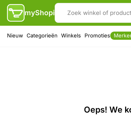
myShopi
Nieuw
Categorieën
Winkels
Promoties
Merke
Oeps! We ko