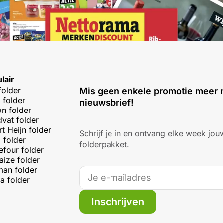
lair
folder
Mis geen enkele promotie meer 
 folder
nieuwsbrief!
on folder
dvat folder
rt Heijn folder
Schrijf je in en ontvang elke week jouw
 folder
folderpakket.
efour folder
aize folder
an folder
a folder
Inschrijven