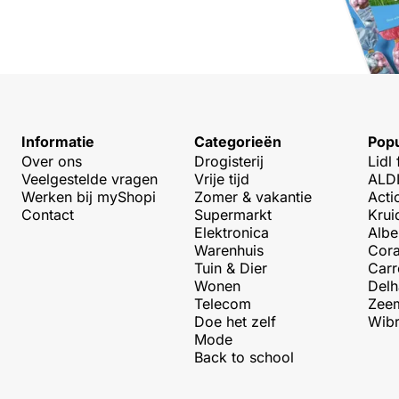
Informatie
Categorieën
Popu
Over ons
Drogisterij
Lidl 
Veelgestelde vragen
Vrije tijd
ALDI
Werken bij myShopi
Zomer & vakantie
Acti
Contact
Supermarkt
Krui
Elektronica
Albe
Warenhuis
Cora
Tuin & Dier
Carr
Wonen
Delh
Telecom
Zeem
Doe het zelf
Wibr
Mode
Back to school