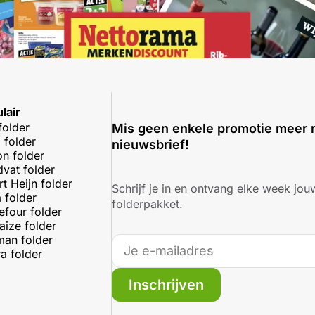
lair
folder
Mis geen enkele promotie meer 
 folder
nieuwsbrief!
on folder
dvat folder
rt Heijn folder
Schrijf je in en ontvang elke week jouw
 folder
folderpakket.
efour folder
aize folder
an folder
a folder
Inschrijven