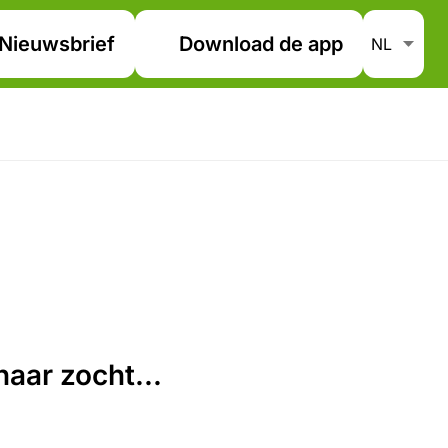
Nieuwsbrief
Download de app
aar zocht...