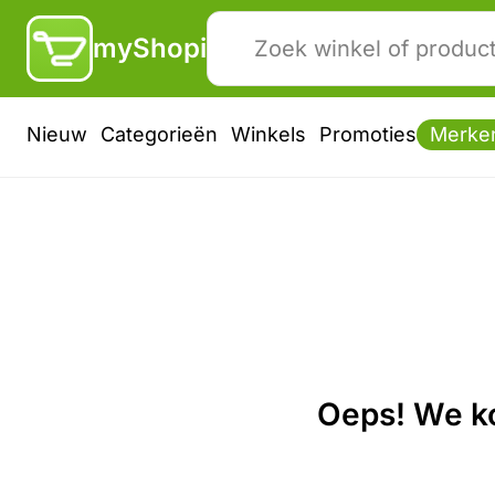
myShopi
Nieuw
Categorieën
Winkels
Promoties
Merke
Oeps! We ko