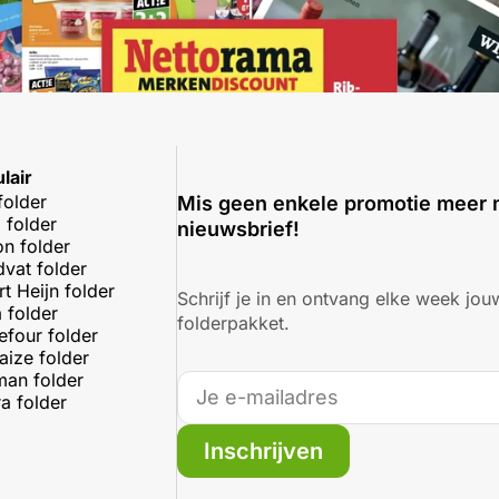
lair
folder
Mis geen enkele promotie meer 
 folder
nieuwsbrief!
on folder
dvat folder
rt Heijn folder
Schrijf je in en ontvang elke week jouw
 folder
folderpakket.
efour folder
aize folder
an folder
a folder
Inschrijven