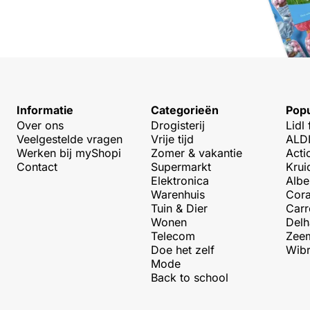
Informatie
Categorieën
Popu
Over ons
Drogisterij
Lidl 
Veelgestelde vragen
Vrije tijd
ALDI
Werken bij myShopi
Zomer & vakantie
Acti
Contact
Supermarkt
Krui
Elektronica
Albe
Warenhuis
Cora
Tuin & Dier
Carr
Wonen
Delh
Telecom
Zeem
Doe het zelf
Wibr
Mode
Back to school