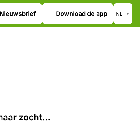
Nieuwsbrief
Download de app
aar zocht...