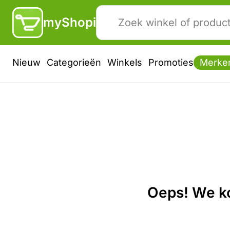
myShopi
Nieuw
Categorieën
Winkels
Promoties
Merke
Oeps! We ko