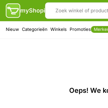
myShopi
Nieuw
Categorieën
Winkels
Promoties
Merke
Oeps! We ko