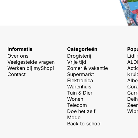
Informatie
Categorieën
Popu
Over ons
Drogisterij
Lidl 
Veelgestelde vragen
Vrije tijd
ALDI
Werken bij myShopi
Zomer & vakantie
Acti
Contact
Supermarkt
Krui
Elektronica
Albe
Warenhuis
Cora
Tuin & Dier
Carr
Wonen
Delh
Telecom
Zeem
Doe het zelf
Wibr
Mode
Back to school