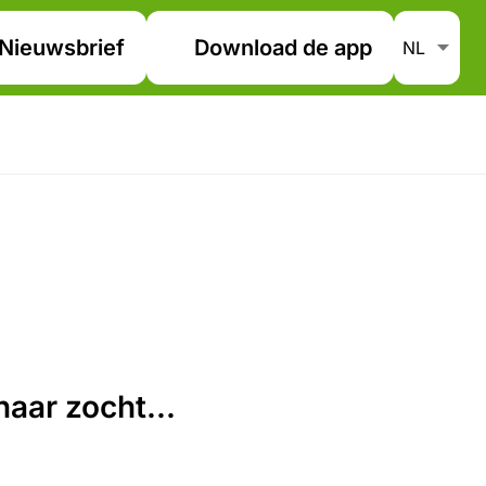
Nieuwsbrief
Download de app
aar zocht...