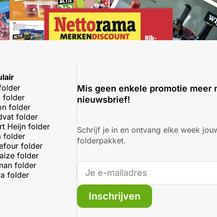
lair
folder
Mis geen enkele promotie meer 
 folder
nieuwsbrief!
on folder
dvat folder
rt Heijn folder
Schrijf je in en ontvang elke week jouw
 folder
folderpakket.
efour folder
aize folder
an folder
a folder
Inschrijven