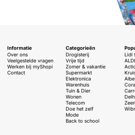
Informatie
Categorieën
Popu
Over ons
Drogisterij
Lidl 
Veelgestelde vragen
Vrije tijd
ALDI
Werken bij myShopi
Zomer & vakantie
Acti
Contact
Supermarkt
Krui
Elektronica
Albe
Warenhuis
Cora
Tuin & Dier
Carr
Wonen
Delh
Telecom
Zeem
Doe het zelf
Wibr
Mode
Back to school