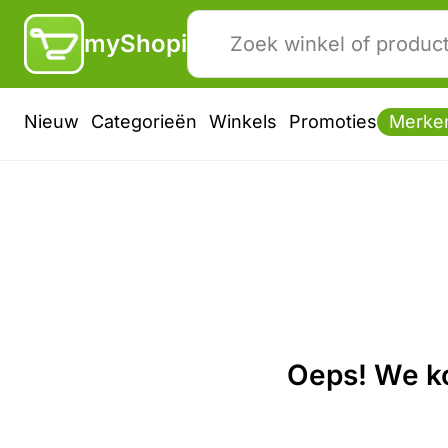
myShopi
Nieuw
Categorieën
Winkels
Promoties
Merke
Oeps! We ko