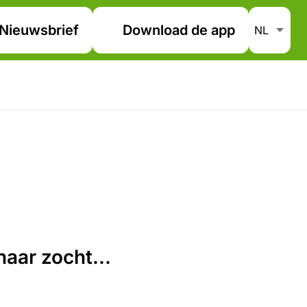
Nieuwsbrief
Download de app
aar zocht...