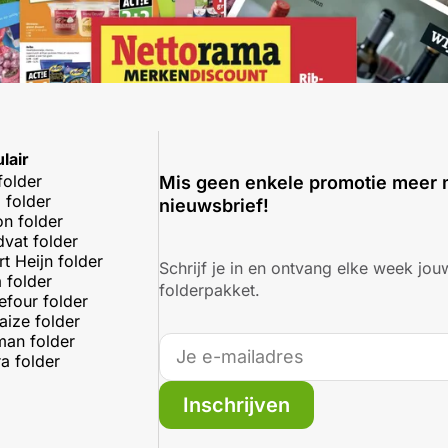
lair
folder
Mis geen enkele promotie meer 
 folder
nieuwsbrief!
on folder
dvat folder
rt Heijn folder
Schrijf je in en ontvang elke week jouw
 folder
folderpakket.
efour folder
aize folder
an folder
a folder
Inschrijven